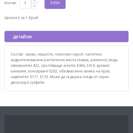
Кол-во
КУПИ
Цената е за 1 брой
ДЕТАЙЛИ
Състав - захар, нишесте, глюкозен сироп, частично
хидрогенизирани растителни масла (памук, рапично), вода,
овлажнител 422, сръстяващи агенти: Е466, Е414, аромат
еанилия, консервант Е202, обезмаслено мляко на прах,
оцветител: Е171, Е133. Може да съдържа следи от серен
диоксид и сулфити.