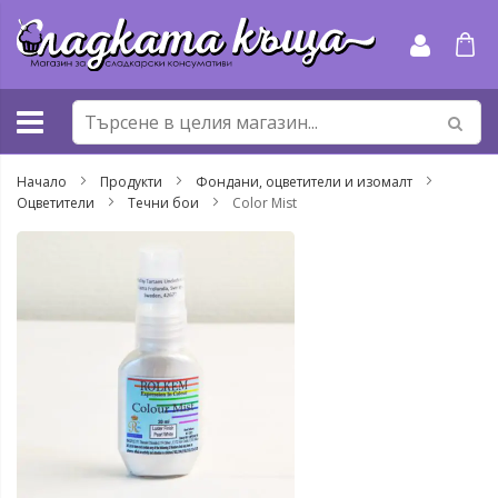
Прескачане
към
съдържанието
Начало
Продукти
Фондани, оцветители и изомалт
Оцветители
Течни бои
Color Mist