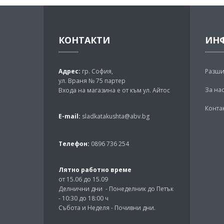
КОНТАКТИ
ИН
Адрес:
гр. София,
Разши
ул. Враня № 75 партер
За на
Входа на магазина е от към ул. Айтос
Конта
E-mail:
sladkatakushta@abv.bg
Телефон:
0896 736 254
Лятно работно време
от 15.06 до 15.09
Делнични дни - Понеделник до Петък
- 10:30 до 18:00 ч
Събота и Неделя - Почивни дни.