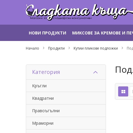
Прескачане
НОВИ ПРОДУКТИ
МИКСОВЕ ЗА КРЕМОВЕ И П
към
съдържанието
Начало
Продукти
Кутии пликове подложки
По
Под
Категория
Кръгли
Квадратни
Правоъгълни
Мраморни