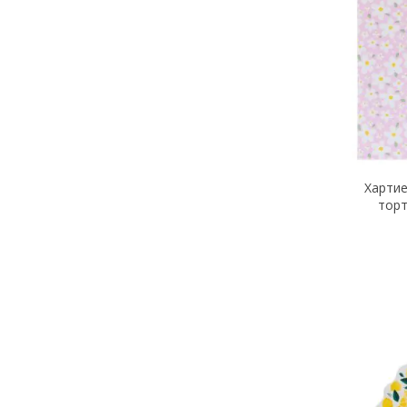
Хартие
торт