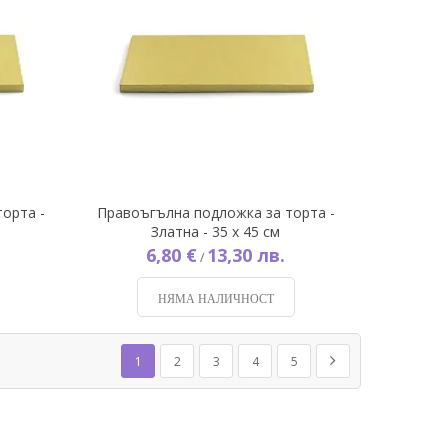
орта -
Правоъгълна подложка за торта -
Златна - 35 х 45 см
6,80 €
13,30 лв.
/
НЯМА НАЛИЧНОСТ
Страница
В момента четете страница
Страница
Страница
Страница
Страница
Страница
Напред
1
2
3
4
5