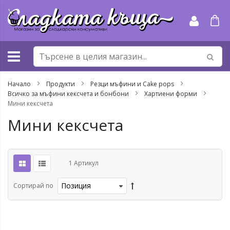
Прескачане
към
съдържанието
Начало
Продукти
Резци мъфини и Cake pops
Всичко за мъфини кексчета и бонбони
Хартиени форми
Мини кексчeта
Мини кексчeта
1
Артикул
Сортирай по