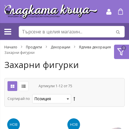
Прескачане
към
съдържанието
Начало
Продукти
Декорации
Ядлива декорация
Захарни фигурки
Захарни фигурки
Артикули
1
-
12
от
75
Сортирай по
НОВ
НОВ