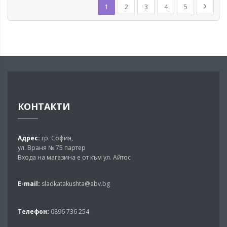
В момента четете страница
Страница
Страница
Страница
Страница
Страни
Напред
1
2
3
4
5
КОНТАКТИ
Адрес:
гр. София,
ул. Враня № 75 партер
Входа на магазина е от към ул. Айтос
E-mail:
sladkatakushta@abv.bg
Телефон:
0896 736 254