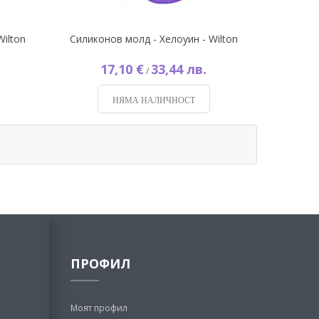
Wilton
Силиконов молд - Хелоуин - Wilton
17,10 €
33,44 лв.
/
НЯМА НАЛИЧНОСТ
ПРОФИЛ
Моят профил