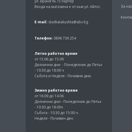
ул. Враня № 75 партер
За на
Входа на магазина е от към ул. Айтос
Конта
E-mail:
sladkatakushta@abv.bg
Телефон:
0896 736 254
Лятно работно време
от 15.06 до 15.09
Делнични дни - Понеделник до Петък
- 10:30 до 18:00 ч
Събота и Неделя - Почивни дни.
Зимно работно време
от 16.09 до 14.06
Делнични дни - Понеделник до Петък
- 10:30 до 18:00ч
Събота - 10:30 до 15:00 ч.
Неделя - Почивен ден.