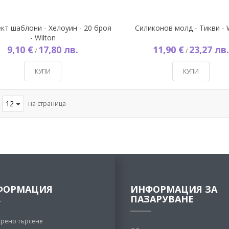
кт шаблони - Хелоуин - 20 броя
Силиконов молд - Тикви - 
- Wilton
9,10 €
17,80 лв.
11,90 €
23,27 лв.
/
/
КУПИ
КУПИ
на страница
ФОРМАЦИЯ
ИНФОРМАЦИЯ ЗА
ПАЗАРУВАНЕ
рено търсене