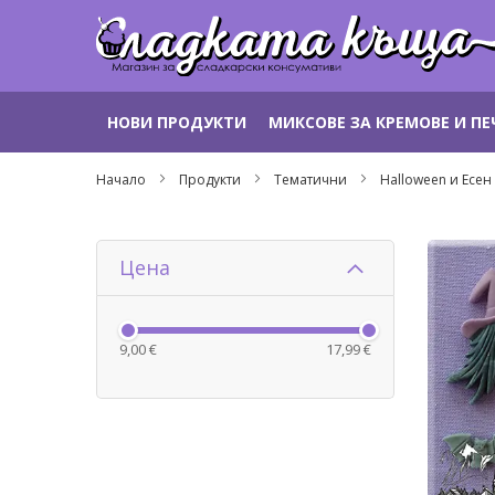
Прескачане
НОВИ ПРОДУКТИ
МИКСОВЕ ЗА КРЕМОВЕ И П
към
съдържанието
Начало
Продукти
Тематични
Halloween и Есен
Цена
9,00 €
17,99 €