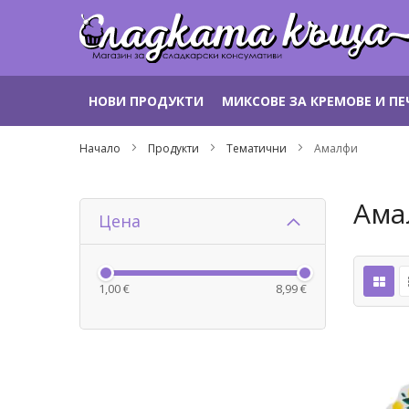
Прескачане
НОВИ ПРОДУКТИ
МИКСОВЕ ЗА КРЕМОВЕ И П
към
съдържанието
Начало
Продукти
Тематични
Амалфи
Ама
Цена
1,00 €
8,99 €