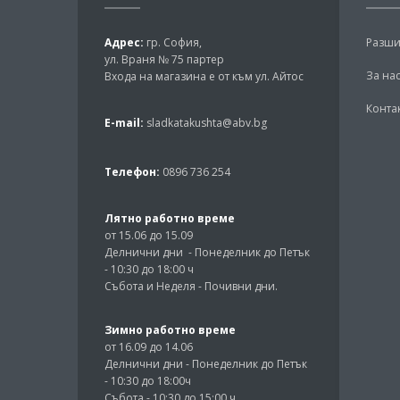
Адрес:
гр. София,
Разши
ул. Враня № 75 партер
За на
Входа на магазина е от към ул. Айтос
Конта
E-mail:
sladkatakushta@abv.bg
Телефон:
0896 736 254
Лятно работно време
от 15.06 до 15.09
Делнични дни - Понеделник до Петък
- 10:30 до 18:00 ч
Събота и Неделя - Почивни дни.
Зимно работно време
от 16.09 до 14.06
Делнични дни - Понеделник до Петък
- 10:30 до 18:00ч
Събота - 10:30 до 15:00 ч.