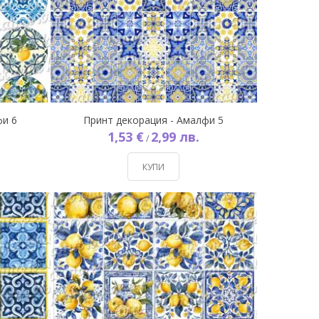
фи 6
Принт декорация - Амалфи 5
1,53 €
2,99 лв.
/
КУПИ