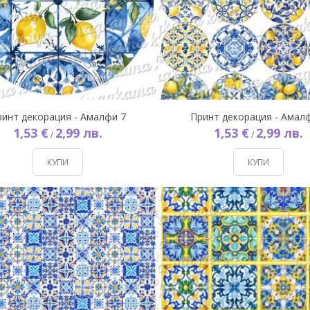
ринт декорация - Амалфи 7
Принт декорация - Амал
1,53 €
2,99 лв.
1,53 €
2,99 лв.
/
/
КУПИ
КУПИ