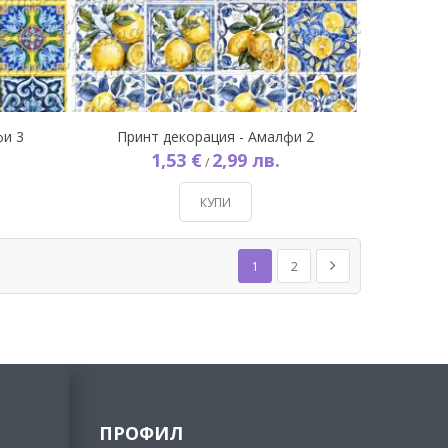
фи 3
Принт декорация - Амалфи 2
1,53 €
2,99 лв.
/
КУПИ
Страница
В момента четете страница
Страница
Страница
Напред
1
2
ПРОФИЛ