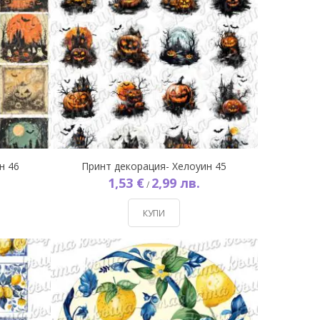
н 46
Принт декорация- Хелоуин 45
1,53 €
2,99 лв.
/
КУПИ