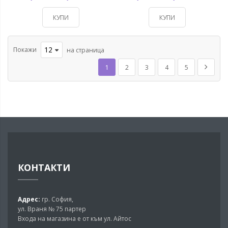
КУПИ
КУПИ
Покажи
на страница
Страница
В момента четете страница
Страница
Страница
Страница
Страница
Страни
Напред
1
2
3
4
5
КОНТАКТИ
Адрес:
гр. София,
ул. Враня № 75 партер
Входа на магазина е от към ул. Айтос