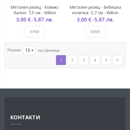
Метален резец - Комикс
Метален резец - Бебешка
балон- 7,5 см - Wilton
количка- 5,7 см - Wilton
3,00 €
5,87 лв.
3,00 €
5,87 лв.
/
/
КУПИ
КУПИ
Покажи
на страница
Страница
В момента четете страница
Страница
Страница
Страница
Страница
Страни
Напред
1
2
3
4
5
КОНТАКТИ