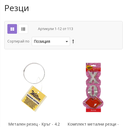
Резци
Артикули
1
-
12
от
113
Сортирай по
Метален резец - Кръг - 4.2
Комплект метални резци -