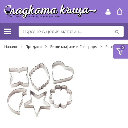
Прескачане
към
съдържанието
Начало
Продукти
Резци мъфини и Cake pops
Резци