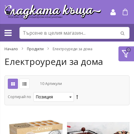
Прескачане
към
съдържанието
Начало
Продукти
Електроуреди за дома
Електроуреди за дома
10
Артикули
Сортирай по