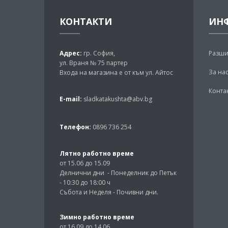
КОНТАКТИ
ИН
Адрес:
гр. София,
Разши
ул. Враня № 75 партер
За на
Входа на магазина е от към ул. Айтос
Конта
E-mail:
sladkatakushta@abv.bg
Телефон:
0896 736 254
Лятно работно време
от 15.06 до 15.09
Делнични дни - Понеделник до Петък
- 10:30 до 18:00 ч
Събота и Неделя - Почивни дни.
Зимно работно време
от 16.09 до 14.06