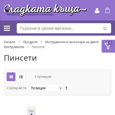
Прескачане
към
съдържанието
Начало
Продукти
Инструменти и аксесоари за цветя
Инструменти
Пинсети
Пинсети
3
Артикули
Сортирай по