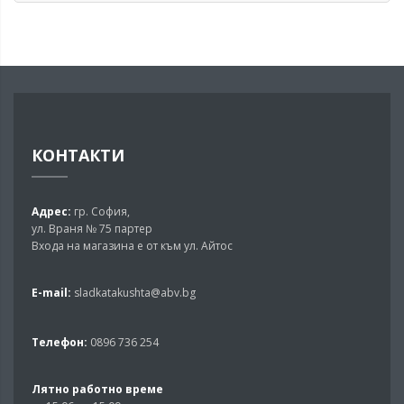
КОНТАКТИ
Адрес:
гр. София,
ул. Враня № 75 партер
Входа на магазина е от към ул. Айтос
E-mail:
sladkatakushta@abv.bg
Телефон:
0896 736 254
Лятно работно време