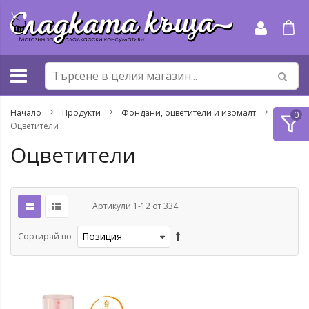
Прескачане
към
съдържанието
Начало
Продукти
Фондани, оцветители и изомалт
Оцветители
Оцветители
Артикули
1
-
12
от
334
Сортирай по