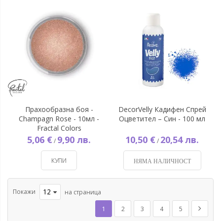
Прахообразна боя -
DecorVelly Кадифен Спрей
Champagn Rose - 10мл -
Оцветител – Син - 100 мл
Fractal Colors
5,06 €
9,90 лв.
10,50 €
20,54 лв.
/
/
КУПИ
НЯМА НАЛИЧНОСТ
Покажи
на страница
Страница
В момента четете страница
Страница
Страница
Страница
Страница
Страни
Напред
1
2
3
4
5