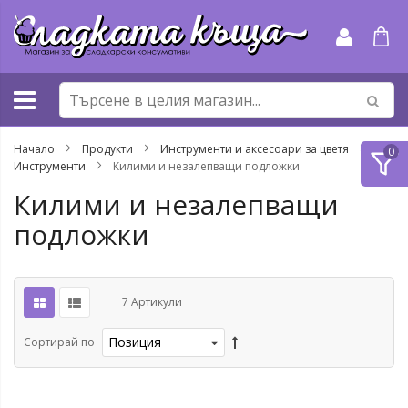
Прескачане
към
съдържанието
Начало
Продукти
Инструменти и аксесоари за цветя
Инструменти
Килими и незалепващи подложки
Килими и незалепващи
подложки
7
Артикули
Сортирай по