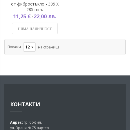
от фибростъкло - 385 X
285 mm.
11,25 €
22,00 лв.
/
НЯМА НАЛИЧНОСТ
Покажи
на страница
КОНТАКТИ
Адрес:
гр. София,
ул. Враня № 75 партер