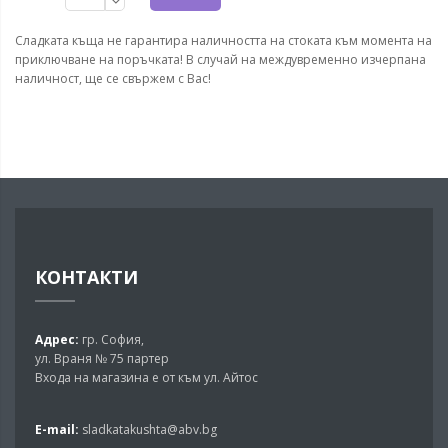
Сладката къща не гарантира наличността на стоката към момента на
приключване на поръчката! В случай на междувременно изчерпана
наличност, ще се свържем с Вас!
КОНТАКТИ
Адрес:
гр. София,
ул. Враня № 75 партер
Входа на магазина е от към ул. Айтос
E-mail:
sladkatakushta@abv.bg