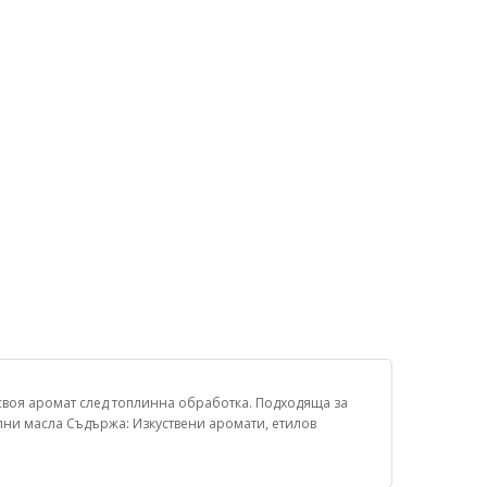
 своя аромат след топлинна обработка. Подходяща за
елни масла Съдържа: Изкуствени аромати, етилов