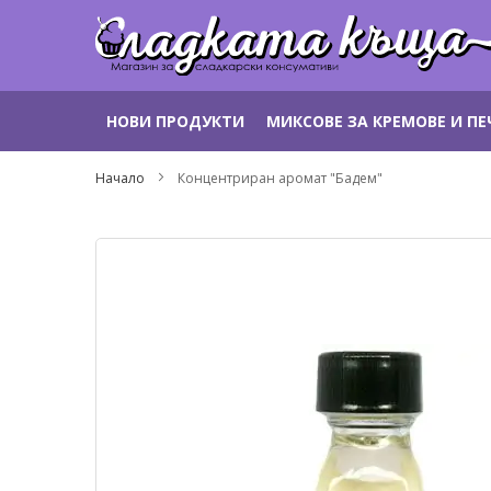
Прескачане
НОВИ ПРОДУКТИ
МИКСОВЕ ЗА КРЕМОВЕ И П
към
съдържанието
Начало
Концентриран аромат "Бадем"
Преминете
към
края
на
галерията
на
изображенията