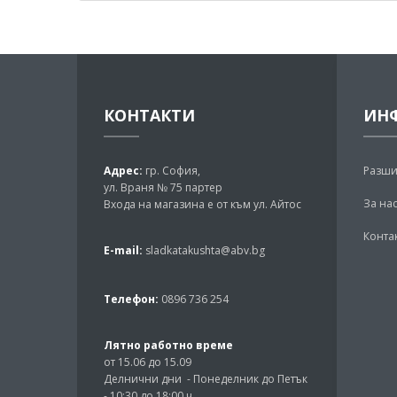
КОНТАКТИ
ИН
Адрес:
гр. София,
Разши
ул. Враня № 75 партер
За на
Входа на магазина е от към ул. Айтос
Конта
E-mail:
sladkatakushta@abv.bg
Телефон:
0896 736 254
Лятно работно време
от 15.06 до 15.09
Делнични дни - Понеделник до Петък
- 10:30 до 18:00 ч