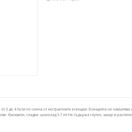
от 3 до 4 пъти по-силна от екстрактните есенции. Есенцията не намалява
ве -бисквити, сладки -шоколад 3.7 ml Не съдържа глутен, захар и растит