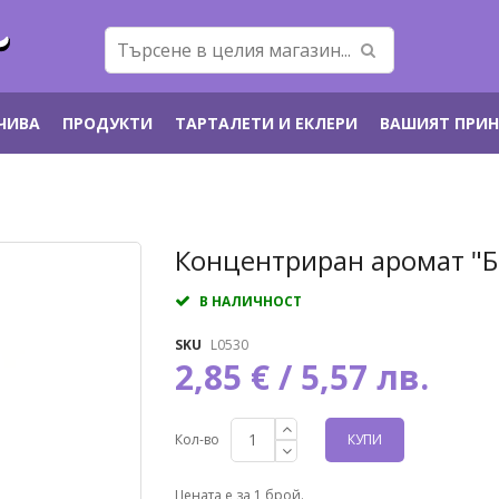
ЕЧИВА
ПРОДУКТИ
ТАРТАЛЕТИ И ЕКЛЕРИ
ВАШИЯТ ПРИ
Преминете
Концентриран аромат "
към
началото
В НАЛИЧНОСТ
на
галерия
SKU
L0530
със
2,85 € / 5,57 лв.
снимки
Кол-во
КУПИ
Цената е за 1 брой.