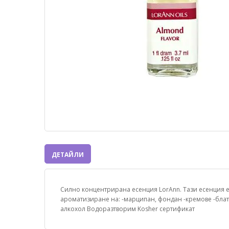
ДЕТАЙЛИ
Силно концентрирана есенция LorAnn. Тази есенция е 
ароматизиране на: -марципан, фондан -кремове -блато
алкохол Водоразтворим Kosher сертификат