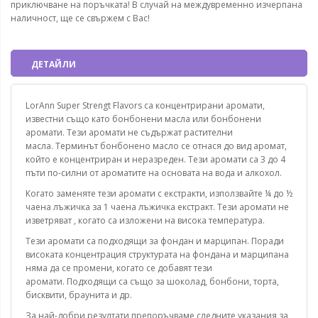
приключване на поръчката! В случай на междувременно изчерпана
наличност, ще се свържем с Вас!
ДЕТАЙЛИ
LorAnn Super Strengt Flavors са концентрирани аромати,
известни също като бонбонени масла или бонбонени
аромати. Тези аромати не съдържат растителни
масла. Терминът бонбонено масло се отнася до вид аромат,
който е концентриран и неразреден. Тези аромати са 3 до 4
пъти по-силни от ароматите на основата на вода и алкохол.
Когато заменяте тези аромати с екстракти, използвайте ¼ до ½
чаена лъжичка за 1 чаена лъжичка екстракт. Тези аромати не
изветряват , когато са изложени на висока температура.
Тези аромати са подходящи за фондан и марципан. Поради
високата концентрация структурата на фондана и марципана
няма да се промени, когато се добавят тези
аромати. Подходящи са също за шоколад, бонбони, торта,
бисквити, браунита и др.
За най-добри резултати препоръчваме следните указания за