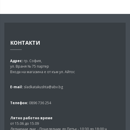
КОНТАКТИ
Адрес:
гр. София,
ул. Враня № 75 партер
Входа на магазина е от към ул. Айтос
E-mail:
sladkatakushta@abv.bg
Телефон:
0896 736 254
Лятно работно време
от 15.06 до 15.09
Делнични дни - Понеделник до Петък - 10:30 до 18:00 ч