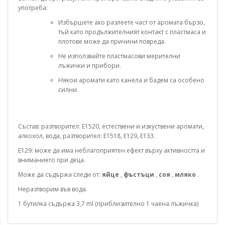
употреба:
Избършете ако разлеете част от аромата бързо,
тъй като продължителният контакт с пластмаса и
плотове може да причини повреда.
Не използвайте пластмасови мерителни
лъжички и прибори.
Някои аромати като канела и бадем са особено
силни.
Състав: разтворител: E1520, естествени и изкуствени аромати,
алкохол, вода, разтворител: E1518, E129, E133.
E129: може да има неблагоприятен ефект върху активността и
вниманието при деца.
Може да съдържа следи от:
яйце
,
фъстъци
,
соя
,
мляко
.
Неразтворим във вода.
1 бутилка съдържа 3,7 ml (приблизително 1 чаена лъжичка)