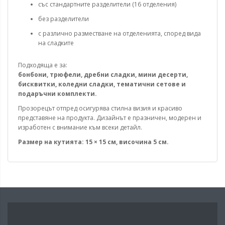
със стандартните разделители (16 отделения)
без разделители
с различно разместване на отделенията, според вида
на сладките
Подходяща е за:
бонбони, трюфели, дребни сладки, мини десерти,
бисквитки, коледни сладки, тематични сетове и
подаръчни комплекти.
Прозорецът отпред осигурява стилна визия и красиво
представяне на продукта. Дизайнът е празничен, модерен и
изработен с внимание към всеки детайл.
Размер на кутията: 15 × 15 см, височина 5 см.