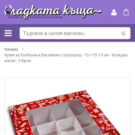
Прескачане
към
съдържанието
Начало
Кутия за бонбони и бисквитки с прозорец – 15 × 15 × 5 см – Коледна
магия - 3 броя
Преминете
Пр
към
къ
края
на
на
на
галерията
га
на
съ
изображенията
сн