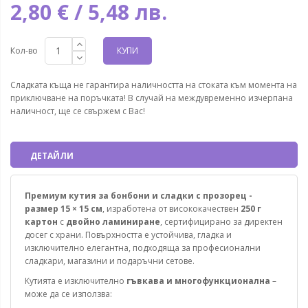
2,80 € / 5,48 лв.
Кол-во
КУПИ
Сладката къща не гарантира наличността на стоката към момента на
приключване на поръчката! В случай на междувременно изчерпана
наличност, ще се свържем с Вас!
ДЕТАЙЛИ
Премиум кутия за бонбони и сладки с прозорец -
размер 15 × 15 см
, изработена от висококачествен
250 г
картон
с
двойно ламиниране
, сертифицирано за директен
досег с храни. Повърхността е устойчива, гладка и
изключително елегантна, подходяща за професионални
сладкари, магазини и подаръчни сетове.
Кутията е изключително
гъвкава и многофункционална
–
може да се използва: