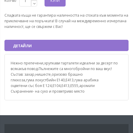
Кол-во
КУПИ
Сладката къща не гарантира наличността на стоката към момента на
приключване на поръчката! В случай на междувременно изчерпана
наличност, ще се свържем с Вас!
ДЕТАЙЛИ
Нежно препечени,хрупкави тарталети идеални за десерт по
всякакъв повод.Пълнежите са многобройни по ваш вкус!
Състав: захар,нишесте,оризово брашно
глюкоза,гума локустбийн Е140,Е413,гума арабика
оцветени със боя Е 124,Е104,Е413,Е555,аромати
Съхранение- на сухо и проветриво място