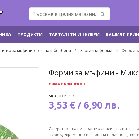
ЕЧИВА
ПРОДУКТИ
ТАРТАЛЕТИ И ЕКЛЕРИ
ВАШИЯТ ПРИ
сичко за мъфини кексчета и бонбони
Хартиени форми
Форми за
Преминете
Форми за мъфини - Микс 
към
началото
НЯМА НАЛИЧНОСТ
на
галерия
SKU
0339658
със
3,53 € / 6,90 лв.
снимки
Сладката къща не гарантира наличността на ст
на междувременно изчерпана наличност, ще се