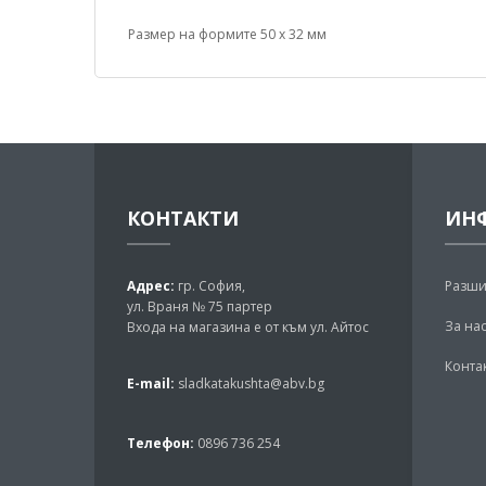
Размер на формите 50 х 32 мм
КОНТАКТИ
ИН
Адрес:
гр. София,
Разши
ул. Враня № 75 партер
За на
Входа на магазина е от към ул. Айтос
Конта
E-mail:
sladkatakushta@abv.bg
Телефон:
0896 736 254