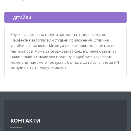
ДЕТАЙЛИ
Хрупкава тарталета с вкус и аромат на ванилово масло
.Перфектна за топли или студени приложения. Отлична
устойчивост на влага. Може да се пече повторно при ниска
температура. Може да се замразява след пълнене Съвети от
нашия главен готвач: Ако искате да подобрите качеството,
можете да намажете продукта с белтък и да го запечете за 3-4
минути на 170 С преди пълнене.
КОНТАКТИ