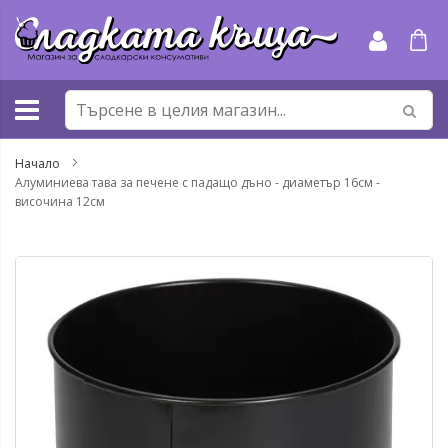
Прескачане
към
съдържанието
Начало
Алуминиева тава за печене с падащо дъно - диаметър 16см -
височина 12см
Преминете
Пр
към
къ
края
на
на
на
галерията
га
на
съ
изображенията
сн