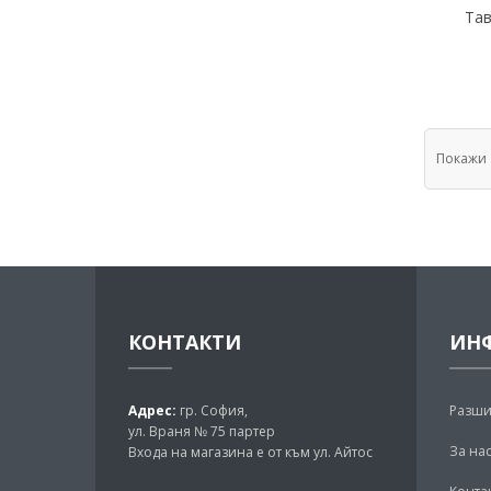
Тав
Покажи
КОНТАКТИ
ИН
Адрес:
гр. София,
Разши
ул. Враня № 75 партер
За на
Входа на магазина е от към ул. Айтос