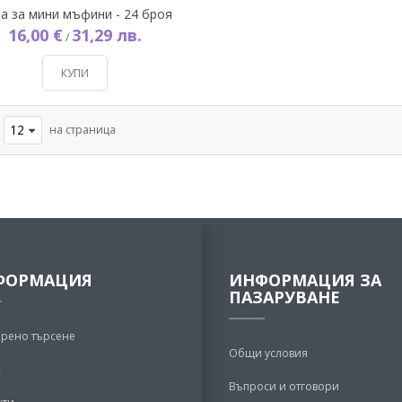
а за мини мъфини - 24 броя
16,00 €
31,29 лв.
/
КУПИ
на страница
ФОРМАЦИЯ
ИНФОРМАЦИЯ ЗА
ПАЗАРУВАНЕ
рено търсене
Общи условия
с
Въпроси и отговори