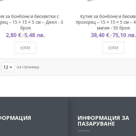
ия за бонбони и бисквитки с
Кутия за бонбони и бискви
рец – 15 × 15 × 5 см – Джел - 3
прозорец – 15 × 15 × 5 см –
броя
магия - 50 броя
2,80 €
5,48 лв.
38,40 €
75,10 лв.
/
/
КУПИ
КУПИ
на страница
ФОРМАЦИЯ
ИНФОРМАЦИЯ ЗА
ПАЗАРУВАНЕ