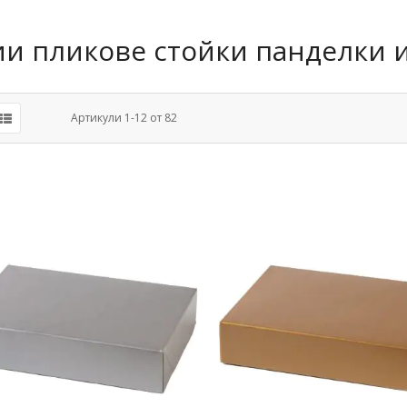
ии пликове стойки панделки 
Артикули
1
-
12
от
82