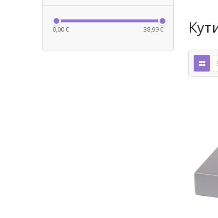
Кут
0,00 €
38,99 €