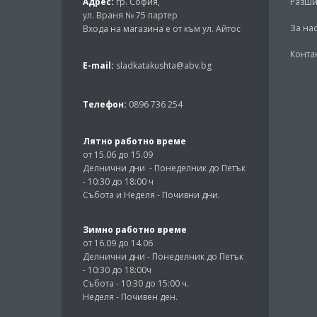
Адрес:
гр. София,
Разши
ул. Враня № 75 партер
За на
Входа на магазина е от към ул. Айтос
Конта
E-mail:
sladkatakushta@abv.bg
Телефон:
0896 736 254
Лятно работно време
от 15.06 до 15.09
Делнични дни - Понеделник до Петък
- 10:30 до 18:00 ч
Събота и Неделя - Почивни дни.
Зимно работно време
от 16.09 до 14.06
Делнични дни - Понеделник до Петък
- 10:30 до 18:00ч
Събота - 10:30 до 15:00 ч.
Неделя - Почивен ден.