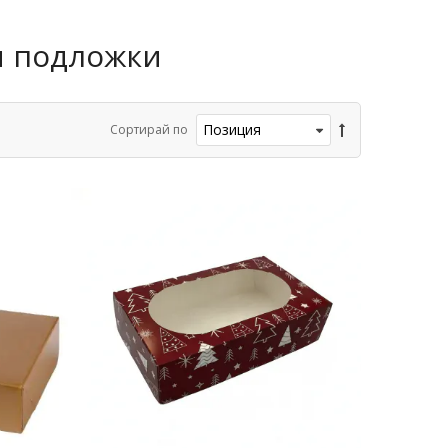
и подложки
Сортирай по