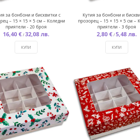
ия за бонбони и бисквитки с
Кутия за бонбони и бискви
рец – 15 × 15 × 5 см – Коледни
прозорец – 15 × 15 × 5 см –
приятели - 20 броя
приятели - 3 броя
16,40 €
32,08 лв.
2,80 €
5,48 лв.
/
/
КУПИ
КУПИ