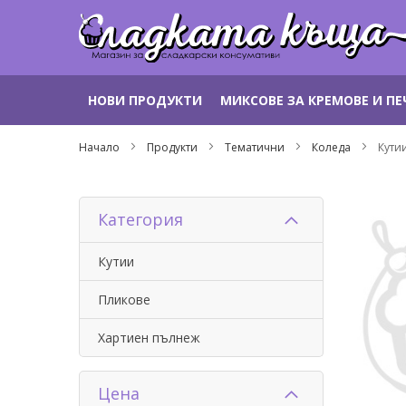
Прескачане
НОВИ ПРОДУКТИ
МИКСОВЕ ЗА КРЕМОВЕ И П
към
съдържанието
Начало
Продукти
Тематични
Коледа
Кути
Категория
Кутии
Пликове
Хартиен пълнеж
Цена