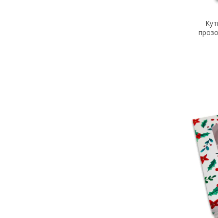
Кут
прозо