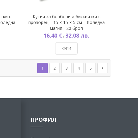
тки с
Кутия за бонбони и бисквитки с
 Коледна
прозорец – 15 × 15 × 5 см – Коледна
магия - 20 броя
16,40 €
32,08 лв.
/
КУПИ
Страница
В момента четете страница
Страница
Страница
Страница
Страница
Страница
Напред
1
2
3
4
5
ПРОФИЛ