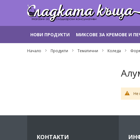
Прескачане
НОВИ ПРОДУКТИ
МИКСОВЕ ЗА КРЕМОВЕ И П
към
съдържанието
Начало
Продукти
Тематични
Коледа
Форм
Алу
Не 
КОНТАКТИ
ИН