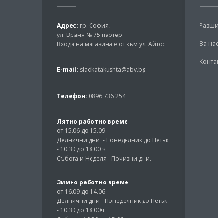
Адрес:
гр. София,
Разши
ул. Враня № 75 партер
За на
Входа на магазина е от към ул. Айтос
Конта
E-mail:
sladkatakushta@abv.bg
Телефон:
0896 736 254
Лятно работно време
от 15.06 до 15.09
Делнични дни - Понеделник до Петък
- 10:30 до 18:00 ч
Събота и Неделя - Почивни дни.
Зимно работно време
от 16.09 до 14.06
Делнични дни - Понеделник до Петък
- 10:30 до 18:00ч