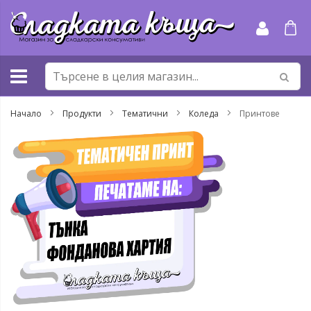
Прескачане
към
съдържанието
Начало
Продукти
Тематични
Коледа
Принтове