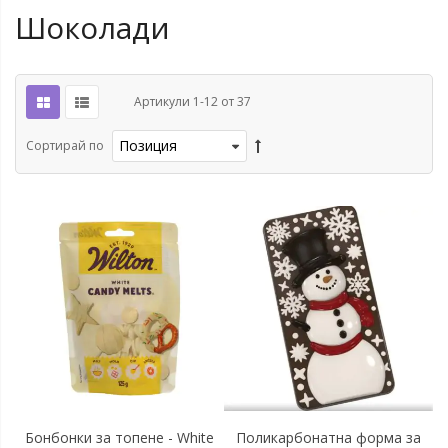
Шоколади
Артикули
1
-
12
от
37
Сортирай по
Бонбонки за топене - White
Поликарбонатна форма за