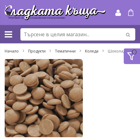
Прескачане
към
съдържанието
Начало
Продукти
Тематични
Коледа
Шоколади