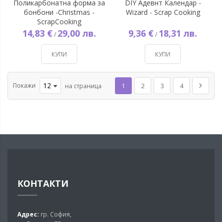
Поликарбонатна форма за
DIY Адевнт Календар -
бонбони -Christmas -
Wizard - Scrap Cooking
ScrapCooking
14,83 €
29,00 лв.
9,36 €
18,31 лв.
/
/
КУПИ
КУПИ
Страница
Покажи
В момента четете страница
Страница
Страница
Страница
Страни
Напред
на страница
1
2
3
4
КОНТАКТИ
Адрес:
гр. София,