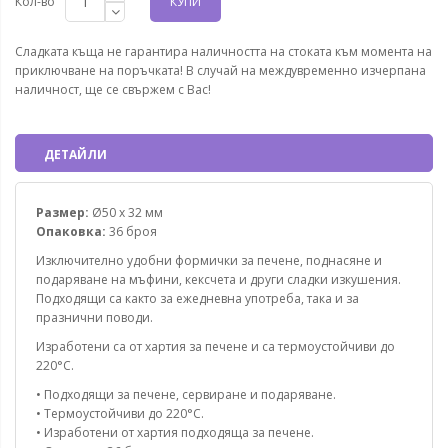
Кол-во
КУПИ
Сладката къща не гарантира наличността на стоката към момента на
приключване на поръчката! В случай на междувременно изчерпана
наличност, ще се свържем с Вас!
ДЕТАЙЛИ
Размер:
Ø50 x 32 мм
Опаковка:
36 броя
Изключително удобни формички за печене, поднасяне и
подаряване на мъфини, кексчета и други сладки изкушения.
Подходящи са както за ежедневна употреба, така и за
празнични поводи.
Изработени са от хартия за печене и са термоустойчиви до
220°C.
• Подходящи за печене, сервиране и подаряване.
• Термоустойчиви до 220°C.
• Изработени от хартия подходяща за печене.