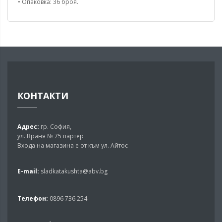
• Опаковка: 36 броя.
КОНТАКТИ
Адрес:
гр. София,
ул. Враня № 75 партер
Входа на магазина е от към ул. Айтос
E-mail:
sladkatakushta@abv.bg
Телефон:
0896 736 254