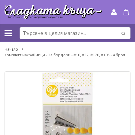
Прескачане
към
съдържанието
Начало
Комплект накрайници - За бордюри - #10, #32, #170, #105 - 4 броя
Преминете
Пр
към
къ
края
на
на
на
галерията
га
на
съ
изображенията
сн