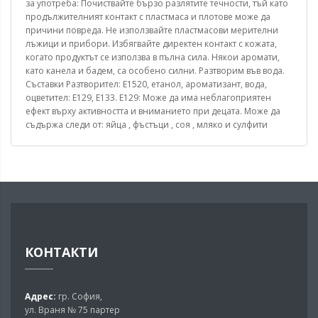
за употреба: Почиствайте бързо разлятите течности, тъй като
продължителният контакт с пластмаса и плотове може да
причини повреда. Не използвайте пластмасови мерителни
лъжици и прибори. Избягвайте директен контакт с кожата,
когато продуктът се използва в пълна сила. Някои аромати,
като канела и бадем, са особено силни. Разтворим във вода.
Съставки Разтворител: E1520, етанол, ароматизант, вода,
оцветител: E129, E133. E129: Може да има неблагоприятен
ефект върху активността и вниманието при децата. Може да
съдържа следи от: яйца , фъстъци , соя , мляко и сулфити
КОНТАКТИ
Адрес:
гр. София,
ул. Враня № 75 партер