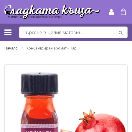
Прескачане
към
съдържанието
Начало
Концентриран аромат - Нар
Преминете
Пр
към
къ
края
на
на
на
галерията
га
на
съ
изображенията
сн