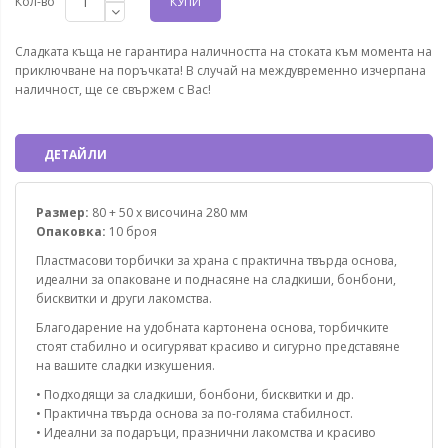
Кол-во
КУПИ
Сладката къща не гарантира наличността на стоката към момента на
приключване на поръчката! В случай на междувременно изчерпана
наличност, ще се свържем с Вас!
ДЕТАЙЛИ
Размер:
80 + 50 x височина 280 мм
Опаковка:
10 броя
Пластмасови торбички за храна с практична твърда основа,
идеални за опаковане и поднасяне на сладкиши, бонбони,
бисквитки и други лакомства.
Благодарение на удобната картонена основа, торбичките
стоят стабилно и осигуряват красиво и сигурно представяне
на вашите сладки изкушения.
• Подходящи за сладкиши, бонбони, бисквитки и др.
• Практична твърда основа за по-голяма стабилност.
• Идеални за подаръци, празнични лакомства и красиво