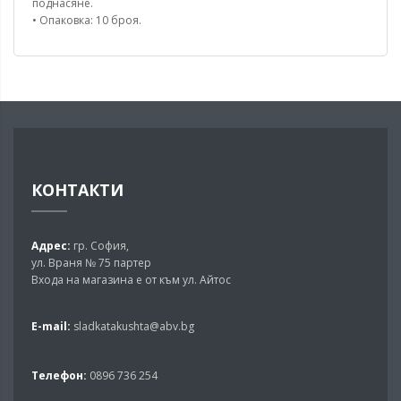
поднасяне.
• Опаковка: 10 броя.
КОНТАКТИ
Адрес:
гр. София,
ул. Враня № 75 партер
Входа на магазина е от към ул. Айтос
E-mail:
sladkatakushta@abv.bg
Телефон:
0896 736 254