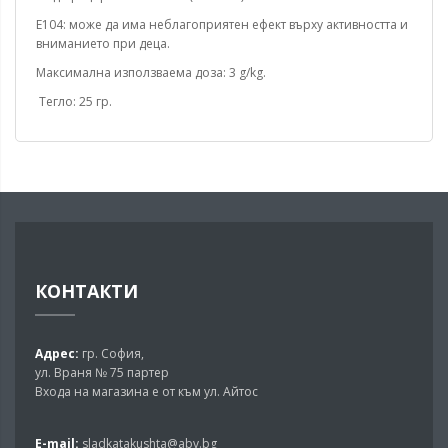
E104: може да има неблагоприятен ефект върху активността и
вниманието при деца.
Максимална използваема доза: 3 g/kg.
Тегло: 25 гр.
КОНТАКТИ
Адрес:
гр. София,
ул. Враня № 75 партер
Входа на магазина е от към ул. Айтос
E-mail:
sladkatakushta@abv.bg