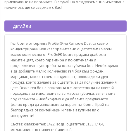
приключване на поръчката! В случай на междувременно изчерпана
наличност, ще се свържем с Вас!
ДЕТАЙЛИ
Гел боите от серията ProGel® на Rainbow Dust са силно
концентрирани нов клас хранителни оцветители! Съвсем
малко количество от ProGel® боите придава дълбок и
наситен цвят, което гарантира и по-оптимална и
продължителна употреба на всяка тубичка боя. Необходимо
е да добавите малко количество гел боя към фондан,
марципан, маслен крем, пандишпан, шоколад или друг
продукт, който желаете да оцветите, за да получите желания
цвят. Всяка гел боя е опакована в съответстваща на цвета й
подходяща за използване пластмасова тубичка, запечатана
под капачката – необходимо е да обелите предпазното
фолио преди да използвате за първи път боята. Край на
безпорядъка от контейнери и петна в кутиите ви с
инструменти!
Състав: овлажнител: E422, вода, оцветител: E133, E104,
модифицирано нишесте (тапиока).