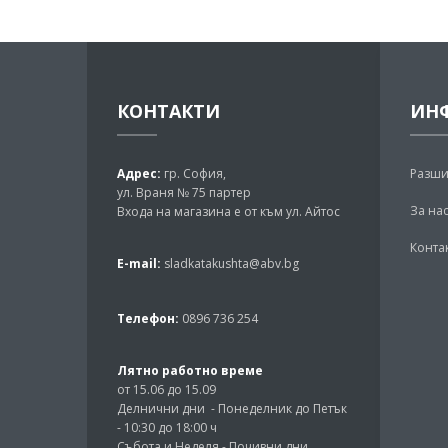
КОНТАКТИ
ИН
Адрес:
гр. София,
Разши
ул. Враня № 75 партер
За на
Входа на магазина е от към ул. Айтос
Конта
E-mail:
sladkatakushta@abv.bg
Телефон:
0896 736 254
Лятно работно време
от 15.06 до 15.09
Делнични дни - Понеделник до Петък
- 10:30 до 18:00 ч
Събота и Неделя - Почивни дни.