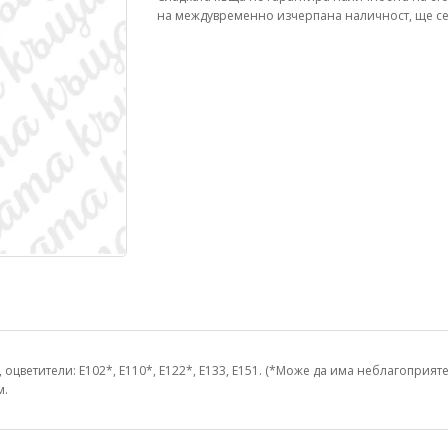
на междувременно изчерпана наличност, ще се
 оцветители: E102*, E110*, E122*, E133, E151. (*Може да има неблагоприят
м.