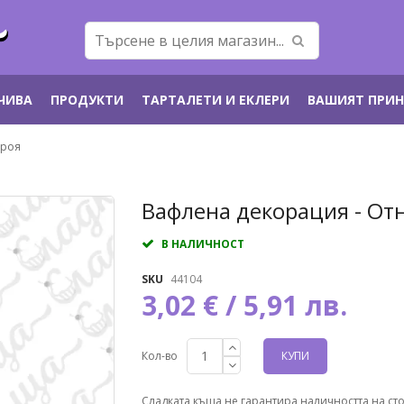
ЕЧИВА
ПРОДУКТИ
ТАРТАЛЕТИ И ЕКЛЕРИ
ВАШИЯТ ПРИ
броя
Преминете
Вафлена декорация - Отн
към
началото
В НАЛИЧНОСТ
на
галерия
SKU
44104
със
3,02 € / 5,91 лв.
снимки
Кол-во
КУПИ
Сладката къща не гарантира наличността на ст