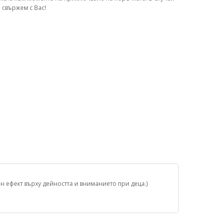
 свържем с Вас!
ен ефект върху дейността и вниманието при деца.)