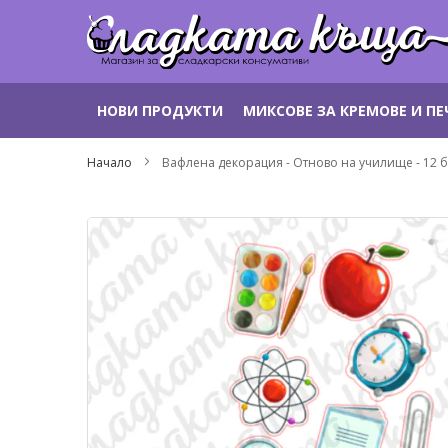
Прескачане
НОВИ ПРОДУКТИ
МИКСОВЕ ЗА КРЕМОВЕ И П
към
съдържанието
Начало
Вафлена декорация - Отново на училище - 12 
Преминете
към
края
на
галерията
на
изображенията